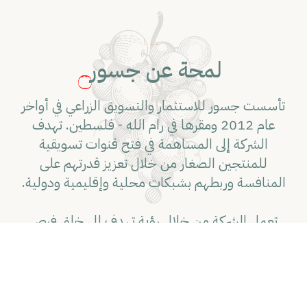
عنا
لمحة عن جسور
تأسست جسور للاستثمار والتسويق الزراعي في أواخر
عام 2012 ومقرها في رام الله - فلسطين. تهدف
الشركة إلى المساهمة في فتح قنوات تسويقية
للمنتجين الصغار من خلال تعزيز قدرتهم على
المنافسة وربطهم بشبكات محلية وإقليمية ودولية.
تعمل الشركة من خلال رؤية تهدف إلى خلق فرص
تسويقية مستدامة للمنتجين في المناطق الريفية من
الأراضي الفلسطينية. تقوم بالإشراف على إنتاج
وتسويق العديد من المنتجات الزراعية الفلسطينية،
مثل زيت الزيتون، الزيتون، الزعتر، الأعشاب، بالإضافة