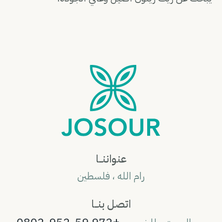
عنواننــا
رام الله ، فلسطين
اتصل بنــا
+972 59-952-0802