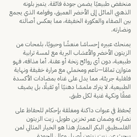
منخفض طبيعيًا يضمن جودة فائقة. يتميز بلونه
الذهبي المائل إلى الأخضر العميق، وقوامه الذي يجمع
بين الصفاء والعكورة الخفيفة، مما يعكس أصالته
ونضارته.
يمنحك عبيره إحساسًا منعشًا وحيويًا، بلمحات من
الزيتون الأخضر والأعشاب البرية مع لمسة ترابية
طبيعية، دون أي روائح زنخة أو عفنة. أما مذاقه، فهو
متوازن تمامًا—ناعم ومخملي مع مرارة خفيفة ونهاية
فلفلية جريئة، مما يدل على غناه بمضادات الأكسدة
الطبيعية. لا يترك ملمسًا دهنيًا أو ثقيلًا، بل يضيف
عمقًا ونكهة غنية لكل طبق.
يُحفظ في عبوات داكنة ومغلقة بإحكام للحفاظ على
نضارته وضمان عمر تخزين طويل. زيت الزيتون
الفلسطيني البكر الممتاز هذا هو الخيار المثالي لمن
يبحث عن زيت زيتون أصيل وعالي الجودة.